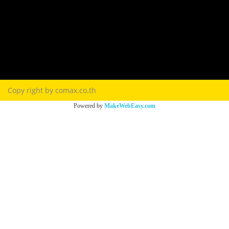
Download e-Catalog
Terns & Conditions
Privacy Policy
FAQ
Contact Us
Copy right by comax.co.th
Powered by
MakeWebEasy.com