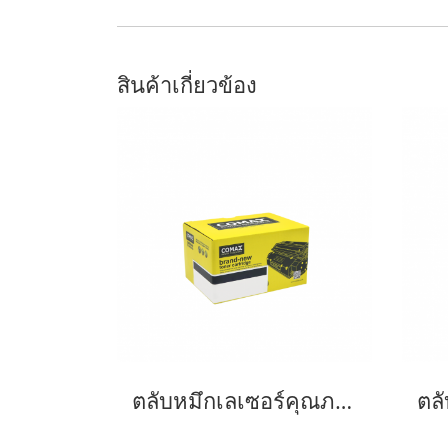
สินค้าเกี่ยวข้อง
ตลับหมึกเลเซอร์คุณภาพสูงสำหรับ Fuji Xerox รุ่น P255 (CT201918) Black