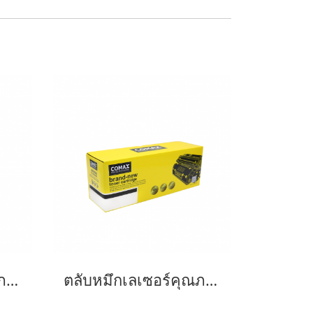
ตลับหมึกเลเซอร์คุณภาพสูงสำหรับ Fuji Xerox รุ่น P355D (CT201937) Black
ตลับหมึกเลเซอร์คุณภาพสูงสำหรับ Fuji Xerox รุ่น P265dw (CT202329/202330)