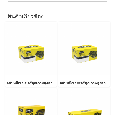
สินค้าเกี่ยวข้อง
ตลับหมึกเลเซอร์คุณภาพสูงสำหรับ Fuji Xerox รุ่น P255 (CT201918) Black
ตลับหมึกเลเซอร์คุณภาพสูงสำหรับ Fuji Xerox รุ่น P355D (CT201937) Black