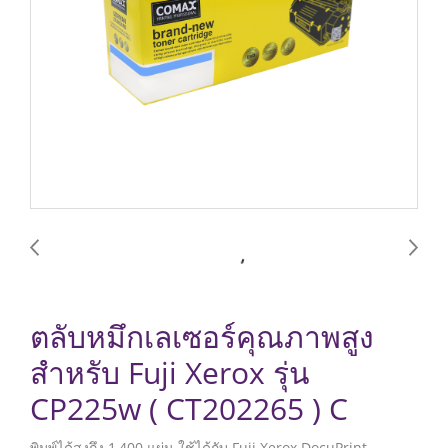
ตลับหมึกเลเซอร์คุณภาพสูง
สำหรับ Fuji Xerox รุ่น
CP225w ( CT202265 ) C
พิมพ์ได้สูงถึง 1,400 แผ่น ใช้ได้กับ Fuji Xerox DocuPrint