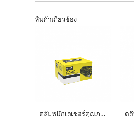
สินค้าเกี่ยวข้อง
ตลับหมึกเลเซอร์คุณภาพสูงสำหรับ Fuji Xerox รุ่น P355D (CT201937) Black