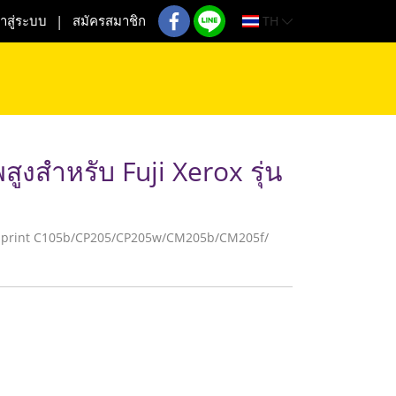
TH
้าสู่ระบบ
สมัครสมาชิก
ูงสำหรับ Fuji Xerox รุ่น
x Docuprint C105b/CP205/CP205w/CM205b/CM205f/