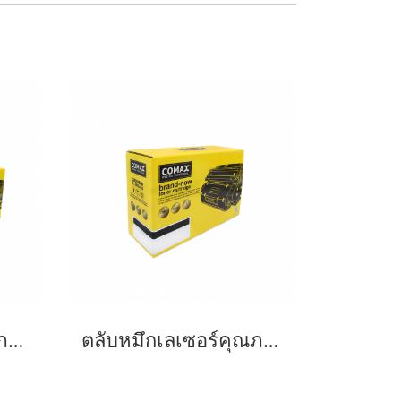
ตลับหมึกเลเซอร์คุณภาพสูงสำหรับ Fuji Xerox รุ่น P265dw (CT202329/202330)
ตลับหมึกเลเซอร์คุณภาพสูงสำหรับ Fuji Xerox รุ่น 3428 Black