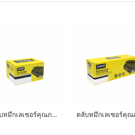
ตลับหมึกเลเซอร์คุณภาพสูงสำหรับ Fuji Xerox รุ่น P255 (CT201918) Black