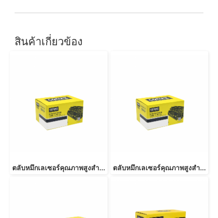
สินค้าเกี่ยวข้อง
ตลับหมึกเลเซอร์คุณภาพสูงสำหรับ Fuji Xerox รุ่น P255 (CT201918) Black
ตลับหมึกเลเซอร์คุณภาพสูงสำหรับ Fuji Xerox รุ่น P355D (CT201937) Black