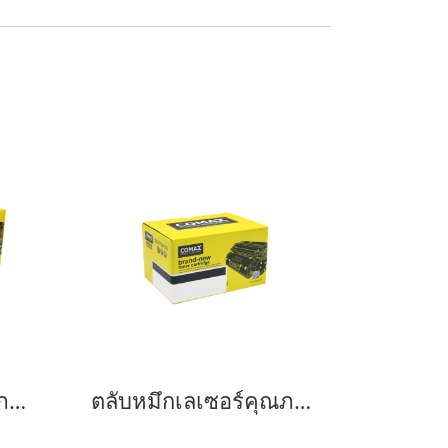
ตลับหมึกเลเซอร์คุณภาพสูงสำหรับ Fuji Xerox รุ่น P265dw (CT202329/202330)
ตลับหมึกเลเซอร์คุณภาพสูงสำหรับ Fuji Xerox รุ่น P355D (CT201937) Black