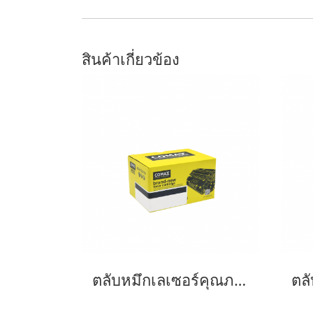
สินค้าเกี่ยวข้อง
ตลับหมึกเลเซอร์คุณภาพสูงสำหรับ Fuji Xerox รุ่น P255 (CT201918) Black