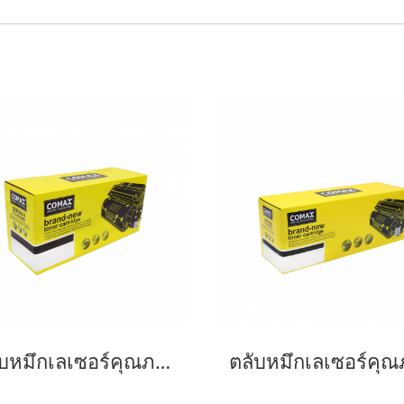
ตลับหมึกเลเซอร์คุณภาพสูงสำหรับ SAMSUNG รุ่น MLT-D116L NEW