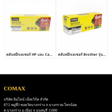
ตลับหมึกเลเซอร์ HP และ Canon รุ่น CE278A Canon 126/128/726/728/326/328 JUMBO
ตลับหมึกเลเซอร์ Brother รุ่น TN2380 /TN2360 NEW-JUMBO
COMAX
บริษัท อินไลน์ เน็ทเวิร์ค จำกัด
87/2 หมู่ที่3 ซอยวัดบางกร่าง ถ.บางกรวย-ไทรน้อย
ต.บางกร่าง อ.เมือง จ.นนทบุรี 11000