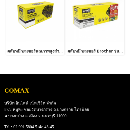
ตลับหมึกเลเซอร์คุณภาพสูงสำหรับ Brother รุ่น TN2480
ตลับหมึกเลเซอร์ Brother รุ่น TN2380 /TN2360 NEW-JUMBO
COMAX
บริษัท อินไลน์ เน็ทเวิร์ค จำกัด
87/2 หมู่ที่3 ซอยวัดบางกร่าง ถ.บางกรวย-ไทรน้อย
ต.บางกร่าง อ.เมือง จ.นนทบุรี 11000
Tel :
02 991 5804 5 ต่อ 43-45