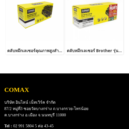
ตลับหมึกเลเซอร์คุณภาพสูงสำหรับ Brother รุ่น TN2480
ตลับหมึกเลเซอร์ Brother รุ่น TN2380 /TN2360 NEW-JUMBO
COMAX
บริษัท อินไลน์ เน็ทเวิร์ค จำกัด
87/2 หมู่ที่3 ซอยวัดบางกร่าง ถ.บางกรวย-ไทรน้อย
ต.บางกร่าง อ.เมือง จ.นนทบุรี 11000
Tel :
02 991 5804 5 ต่อ 43-45