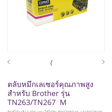
ตลับหมึกเลเซอร์คุณภาพสูง
สำหรับ Brother รุ่น
TN263/TN267 M
พิมพ์ได้สูงถึง 1,300 แผ่น ใช้ได้กับ BROTHER HL-L3230CDN/HL-