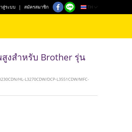
TH
้าสู่ระบบ
สมัครสมาชิก
ูงสำหรับ Brother รุ่น
R HL-L3230CDN/HL-L3270CDW/DCP-L3551CDW/MFC-