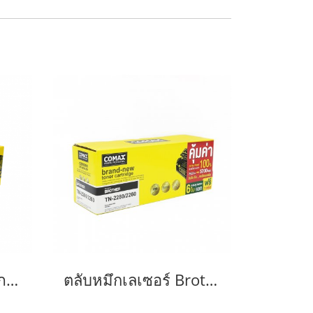
ตลับหมึกเลเซอร์คุณภาพสูงสำหรับ Brother รุ่น TN2360/TN2380
ตลับหมึกเลเซอร์ Brother รุ่น TN2280/TN2260-JUMBO