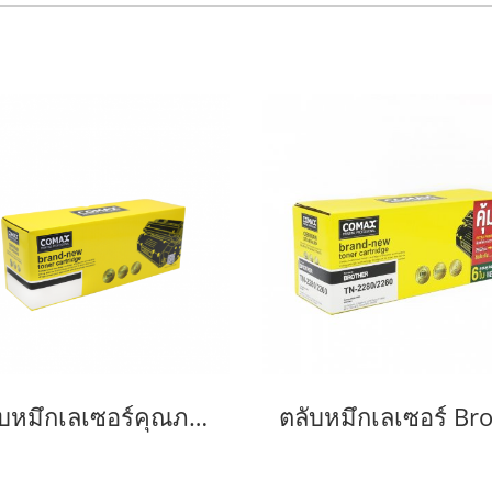
ตลับหมึกเลเซอร์คุณภาพสูงสำหรับ Brother รุ่น TN2360/TN2380