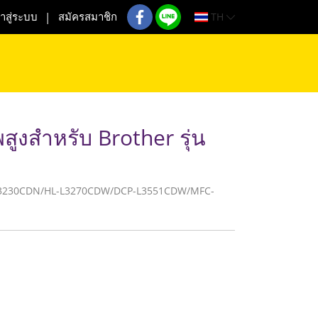
TH
้าสู่ระบบ
สมัครสมาชิก
ูงสำหรับ Brother รุ่น
R HL-L3230CDN/HL-L3270CDW/DCP-L3551CDW/MFC-